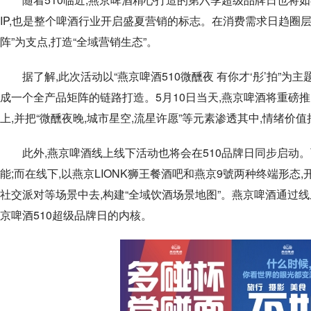
IP,也是整个啤酒行业开启盛夏营销的标志。在消费需求日趋圈层
阵”为支点,打造“全域营销生态”。
据了解,此次活动以“燕京啤酒510微醺夜 有你才‘彤’拍”为
成一个全产品矩阵的链路打造。5月10日当天,燕京啤酒将重磅
上,并把“微醺夜晚,城市星空,流星许愿”等元素渗透其中,情绪价值
此外,燕京啤酒线上线下活动也将会在510品牌日同步启动。
能;而在线下,以燕京LIONK狮王餐酒吧和燕京9號两种终端形
社交派对等场景中去,构建“全域饮酒场景地图”。燕京啤酒通过线
京啤酒510超级品牌日的内核。