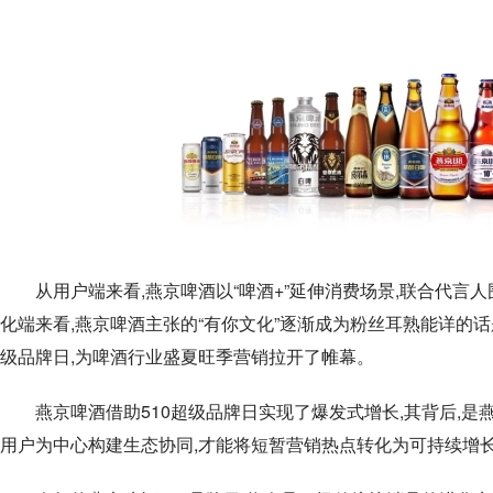
从用户端来看,燕京啤酒以“啤酒+”延伸消费场景,联合代言
化端来看,燕京啤酒主张的“有你文化”逐渐成为粉丝耳熟能详的话题
级品牌日,为啤酒行业盛夏旺季营销拉开了帷幕。
燕京啤酒借助510超级品牌日实现了爆发式增长,其背后,
用户为中心构建生态协同,才能将短暂营销热点转化为可持续增