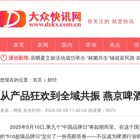
你关注的 就是快讯
首页
新闻
国内
滚动
热点
消
丰收季暨高原晒夏文旅活动成功举办 “林菌共生”铺就富民路 农
滚动新闻:
您现在的位置：
首页
>
财经
从产品狂欢到全域共振 燕京啤酒
来源：网络 发布时间：2025-05-09 11:42:02 阅读量：5673
2025年5月10日,第九个“中国品牌日”将如期而至。在这
的“510超级品牌日”交出了一份亮眼答卷——不仅成为啤酒行业旺