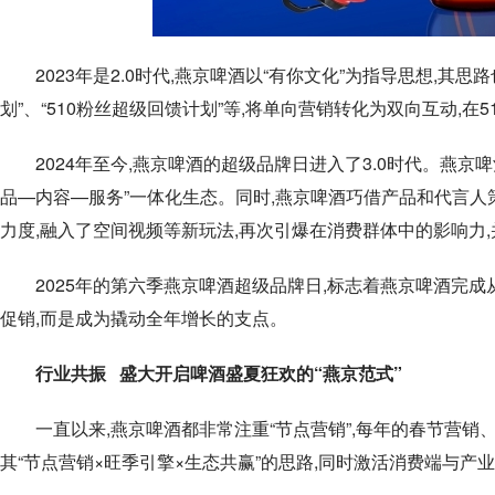
2023年是2.0时代,燕京啤酒以“有你文化”为指导思想,其
划”、“510粉丝超级回馈计划”等,将单向营销转化为双向互动,在
2024年至今,燕京啤酒的超级品牌日进入了3.0时代。燕京
品—内容—服务”一体化生态。同时,燕京啤酒巧借产品和代言人
力度,融入了空间视频等新玩法,再次引爆在消费群体中的影响力,
2025年的第六季燕京啤酒超级品牌日,标志着燕京啤酒完成从
促销,而是成为撬动全年增长的支点。
行业共振 盛大开启啤酒盛夏狂欢的“燕京范式”
一直以来,燕京啤酒都非常注重“节点营销”,每年的春节营销
其“节点营销×旺季引擎×生态共赢”的思路,同时激活消费端与产