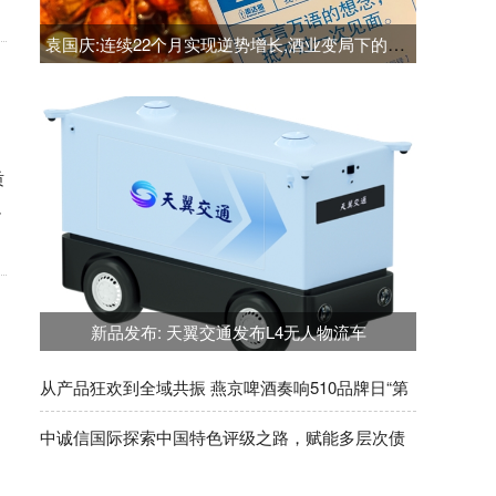
袁国庆:连续22个月实现逆势增长,酒业变局下的转型增长案例江小白
质
足
新品发布: 天翼交通发布L4无人物流车
从产品狂欢到全域共振 燕京啤酒奏响510品牌日“第
六季”
中诚信国际探索中国特色评级之路，赋能多层次债
券市场发展