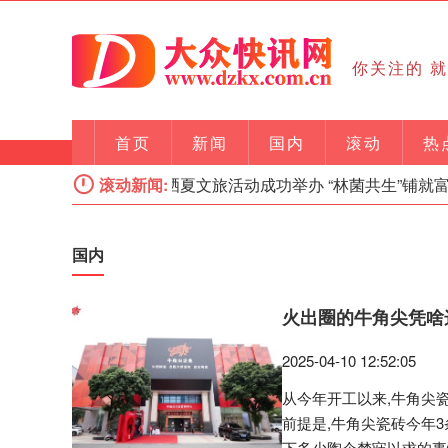
你关注的 
首页
新闻
国内
滚动
热
首届红菌丰收季暨高原晒夏文旅活动成功举办 “林菌共生”铺就富
滚动新闻:
国内
火出圈的牛角尖凭啥
2025-04-10 12:52:05
从今年开工以来,牛角尖
前提是,牛角尖瓷砖今年3
下多少陶企梦寐以求的事