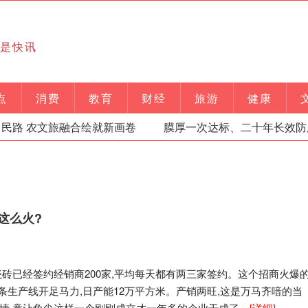
就是快讯
点
消费
教育
财经
旅游
健康
民路 农文旅融合绘就新画卷
膜厚一次达标、二十年长效防腐
这么火?
瓷砖已经签约经销商200家,平均每天都有两三家签约。这个招商火爆
条生产线开足马力,日产能12万平方米。产销两旺,这是万马齐喑的当
情,竟让角尖这样一个刚刚成立才一年多的企业干成了。
[详细]