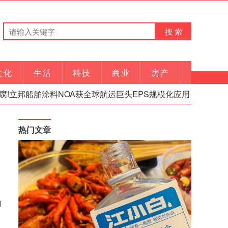
文化
生活
科技
商业
房产
!立邦船舶涂料NOA获全球航运巨头EPS规模化应用
慕思
热门文章
的