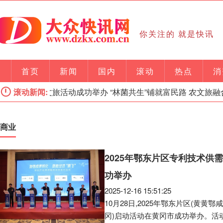
你关注的 就是快讯
首页
新闻
国内
滚动
热点
消
高原晒夏文旅活动成功举办 “林菌共生”铺就富民路 农文旅融合
滚动新闻:
商业
2025年鄂东片区专利技术供
功举办
2025-12-16 15:51:25
10月28日,2025年鄂东片区(黄
冈)启动活动在黄冈市成功举办。活