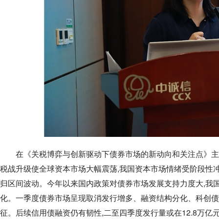
在《关税博弈与创新驱动下债券市场的新动向和关注点》主
税战升级使全球资本市场大幅震荡,我国资本市场情绪受阶段性冲
归区间波动。今年以来国内政策对债券市场发展支持力度大,我国债
化。一季度债券市场呈现取消发行增多、融资结构分化、科创债
征。后续信用债融资仍有韧性,二至四季度发行量或在12.8万亿