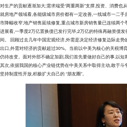
对生产的贡献逐渐加大;需求端受“两重两新”支撑,投资、消费也从
就房地产领域看,各能级城市房价都有一定改善,一线城市一二手
市降幅收窄;地产销售延续修复,重点城市新房销售量已连续两
进展看,一季度2万亿置换债已发行完毕,2万亿的特殊再融资债发
间。 回顾过去几年中国宏观经济,外需是决定经济修复边际走势的关
出口,外需对经济的贡献超过30%。当前以中美为核心的关税博
仍待改变。面对外部不确定加剧,我们首先要做好自己的事,以短
其次,依据我国的核心产业链优势在中美关系中取得主动,敢于斗争
坚持制度性开放,积极扩大自己的 “朋友圈”。