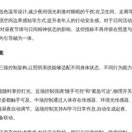
低色温等设计,减少夜间强光刺激对睡眠的干扰;在卫生间、走廊
强空间边界感知等方式,提升老年人的行动安全感。对于日间活动
境对昼夜节律与日间精神状态的影响。这些指标不再停留在照度与
为引导融为一体。
案
三级控制架构,让照明系统能够适配不同身体状态、不同行为能力
时掌控灯光。近场控制强调“随手可控”和“紧急可达”,物理开关
坐姿都触手可及。中场控制通过人体存在传感器、环境光传感器
随昼夜自动调节。远场控制支持AI学习日常作息,自动生成起夜、
备联动。