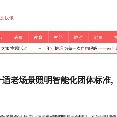
就是快讯
点
消费
教育
财经
旅游
健康
主题活动
三十年守护,只为每一次自由呼吸 ——南京儿童医
适老场景照明智能化团体标准,
览会(老博会)现场,由上海浦东智能照明联合会归口、欧普照明股份