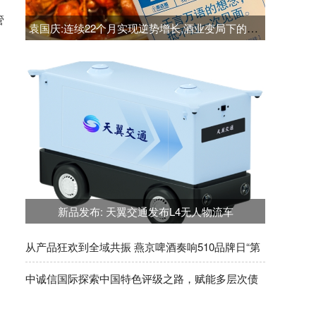
管
袁国庆:连续22个月实现逆势增长,酒业变局下的转型增长案例江小白
新品发布: 天翼交通发布L4无人物流车
从产品狂欢到全域共振 燕京啤酒奏响510品牌日“第
六季”
中诚信国际探索中国特色评级之路，赋能多层次债
券市场发展