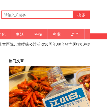
文化
生活
科技
商业
房产
院儿童哮喘公益活动30周年,联合省内医疗机构共建规范诊疗
热门文章