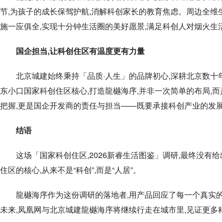
节,为孩子的成长保驾护航,消解科创家长的教育焦虑。周边全维
施一应俱全,实现十分钟生活圈的美好愿景,满足科创人对烟火生
国企担当,让科创住区有温度更有力量
北京城建始终秉持「品质·人生」的品牌初心,深耕北京数十
东小口国家科创住区核心,打造龍樾海序,并非一次简单的布局,
把握,更是国企开发商的责任与担当——既要承接科创产业的发
结语
这场「国家科创住区,2026新睿生活图鉴」调研,最终没有给
住区的核心,从来不是“科创”,而是“人居”。
龍樾海序作为这份调研的落地者,用产品回应了每一个真实
未来,凤凰网与北京城建龍樾海序将继续行走在城市里,见证更多