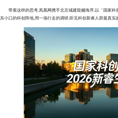
带着这样的思考,凤凰网携手北京城建龍樾海序,以「国家科创
东小口的科创阵地,用一场行走的调研,听见科创新睿人群最真实