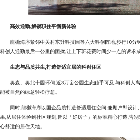
高效通勤,解锁职住平衡新体验
龍樾海序紧邻中关村东升科技园等六大科创阵地,步行10分钟可
科创人通勤最后一公里的困扰,让上下班花费时间少一点的诉求
生态与品质共生,打造舒适宜居的科创住区
奥森、奥北十园环伺,近3万亩公园生态触手可及,与科创人
能被自然的绿意轻松疗愈。
同时,龍樾海序以国企品质打造舒适居住空间,兼顾户型设计
果,从居住体验到社区规划,皆以「好房子」的标准精心打造,告
心舒适的居住天地。