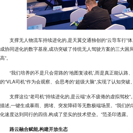
支撑无人物流车持续进化的,是天翼交通独创的“云导车行”体系
成协同进化的数字基座,成功突破了传统无人驾驶方案的三大困局:“
高”。
“我们培养的不是只会背路的‘地图复读机’,而是真正能认路
的“VLA司机”作为会观察、会思考的“超级大脑”,实现了认知
支撑这位“老司机”持续进化的,是云端“永不疲倦的虚拟驾校
描述,一键生成暴雨、拥堵、突发障碍等无数极端场景。“我们的
化速度达到同行的四倍,构成了坚实的技术壁垒。”范圣印透露。
路云融合赋能,构建开放生态