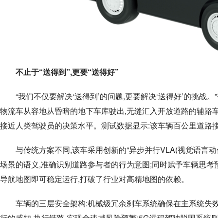
不止于“送得到”,更要“送得好”
“我们不仅要解决‘送得到’的问题,更要解决‘送得好’的挑战
物流车从容地从昏暗的地下车库驶出,无缝汇入开放道路的辅路车
接近人类驾驶员的决策水平。测试数据显示:该车辆百公里道路
与传统方案不同,该车采用创新的“异步并行VLA(视觉语言
场景的语义,准确识别道路参与者的行为意图;同时赋予车辆思考
导航地图即可稳定运行,打破了行业对高精地图的依赖。
车辆的三层安全架构:机械级冗余刹车系统确保在主系统失
行的感知-执行链路,实现全速域风险预警;5G远程驾驶脱困系