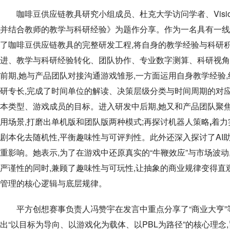
咖啡豆供应链教具研究小组成员、杜克大学访问学者、Vision
并结合教师的教学与科研经验》为题作分享。作为一名具有一线
了咖啡豆供应链教具的完整研发工程,将自身的教学经验与科研
进、教学与科研经验转化、团队协作、专业数字测算、科研视角
前期,她与产品团队对接沟通游戏雏形,一方面运用自身教学经验
研专长,完成了时间单位的解读、决策层级分类与时间周期的对
本类型、游戏成员的目标。进入研发中后期,她又和产品团队聚
用场景,打磨出单机版和团队版两种模式;再探讨机器人策略
,
着力
剧本化去随机性,平衡趣味性与可评判性。此外还深入探讨了AI助
重影响。她表示,为了在游戏中还原真实的“牛鞭效应”与市场波
严谨性的同时,兼顾了趣味性与可玩性,让抽象的商业规律变得直
管理的核心逻辑与底层规律。
平方创想赛事负责人冯赞宇在发言中重点分享了“商业大亨
出“以目标为导向、以游戏化为载体、以PBL为路径”的核心理