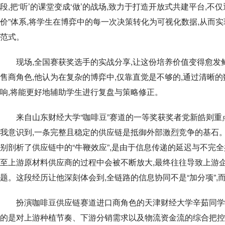
段,把‘听’的课堂变成‘做’的战场,致力于打造开放式共建平台,不仅
价”体系,将学生在博弈中的每一次决策转化为可视化数据,从而
范式。
现场,全国赛获奖选手的实战分享,让这份培养价值变得愈发
售商角色,他认为在复杂的博弈中,仅靠直觉是不够的,通过清晰
响,将能更好地辅助学生进行复盘与策略修正。
来自山东财经大学“咖啡豆”赛道的一等奖获奖者党新皓则重点
我意识到,一条完整且稳定的供应链是抵御外部激烈竞争的基石。
别剖析了供应链中的“牛鞭效应”,是由于信息传递的延迟与不完
至上游原材料供应商的过程中会被不断放大,最终往往导致上游
题。这段经历让他深刻体会到,全链路的信息协同不是“加分项”,而
扮演咖啡豆供应链赛道进口商角色的天津财经大学辛茹同学
的是对上游种植节奏、下游分销需求以及物流资金流的综合把控