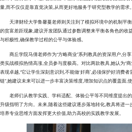
量,而不仅仅是靠直觉决策,从而更好地服务于研究型教学的需求
天津财经大学鲁馨蔓老师则关注到了模拟环境中的机制平衡问
的贫富差距现象,建议开发团队通过参数调整来平衡各角色的收
与积极性,确保教学过程的公平与体验感。
商丘学院马倩老师作为“方略商业”系列教具的资深用户,分
类实战模拟热情高涨,全员参与度极高。对比两款教具,她认为“商
表现卓越,“它让学生深刻意识到,不能做‘奸商’,必须保护好消费
链”,她建议未来可以进一步丰富决策维度,增加知识点的覆盖面,
老师们从教学实践、学科适配、体验公平等不同维度提出的
升级指明了方向。未来,随着这些建议逐步落地转化,教具将进一
培养专业思维方面发挥更大价值,助力高校的实践教学发展。