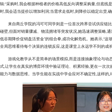
辑:“采购时,我会根据种植者的价格高低反向调整采购量,但底线
时,我会适当提价以增加利润;当需求走低时,则降价以稳定出货,
来自商丘学院的冯可可同学则是一位首次跨界尝试供应链比
碰壁,但面对销量骤减、物流拥堵等突发状况,她迅速调整策略,
低谷期降价促销盘活资金”的组合拳,成功化解危机。她表示,“这
全局思维看待每个决策的连锁反应,这是课堂上永远学不到的成长
游戏化教学从不是简单的场景模拟,而是连接抽象理论与动态
式,让学生在真实的博弈环境中验证理论、积累经验,更在一次次
能力与数据思维。当学生能在实战中学会应对不确定性,这样的